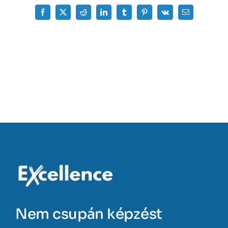
Facebook
X
Reddit
LinkedIn
Tumblr
Pinterest
Vk
Email:
Nem csupán képzést