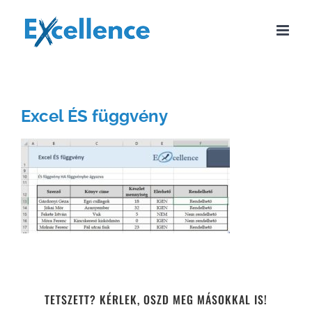
Kihagyás
Excel ÉS függvény
TETSZETT? KÉRLEK, OSZD MEG MÁSOKKAL IS!