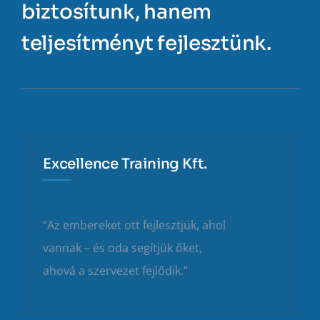
biztosítunk, hanem
teljesítményt fejlesztünk.
Excellence Training Kft.
“Az embereket ott fejlesztjük, ahol
vannak – és oda segítjük őket,
ahová a szervezet fejlődik.”