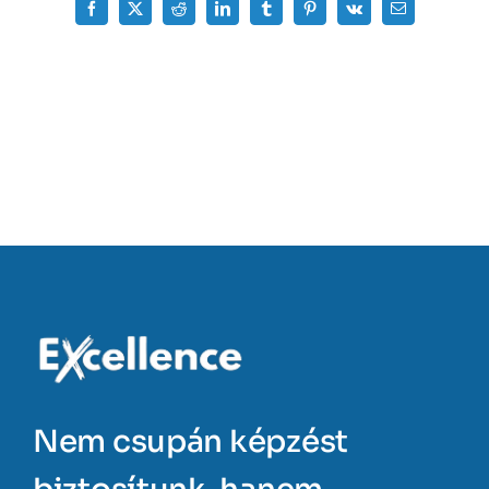
Facebook
X
Reddit
LinkedIn
Tumblr
Pinterest
Vk
Email:
Nem csupán képzést