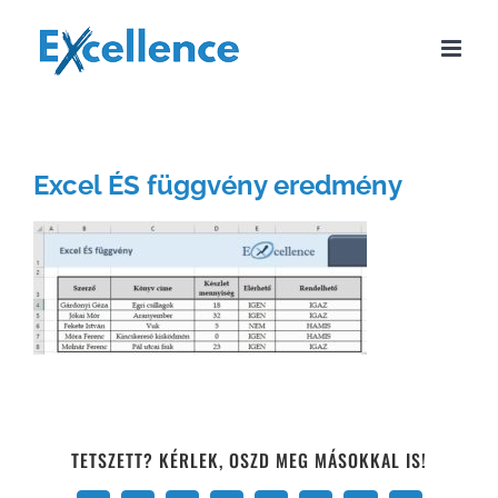
Kihagyás
Excel ÉS függvény eredmény
TETSZETT? KÉRLEK, OSZD MEG MÁSOKKAL IS!