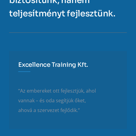
biztosítunk, hanem
teljesítményt fejlesztünk.
Excellence Training Kft.
“Az embereket ott fejlesztjük, ahol
vannak – és oda segítjük őket,
ahová a szervezet fejlődik.”