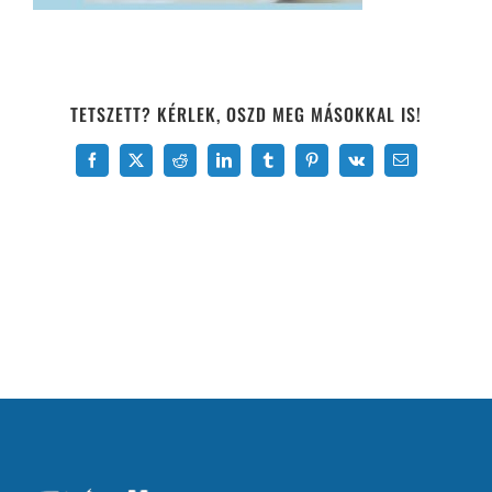
TETSZETT? KÉRLEK, OSZD MEG MÁSOKKAL IS!
Facebook
X
Reddit
LinkedIn
Tumblr
Pinterest
Vk
Email: