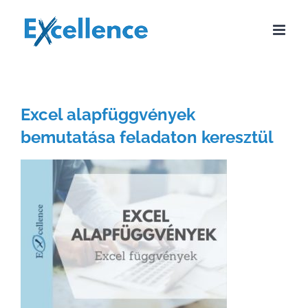
Kihagyás
Excel alapfüggvények
bemutatása feladaton keresztül