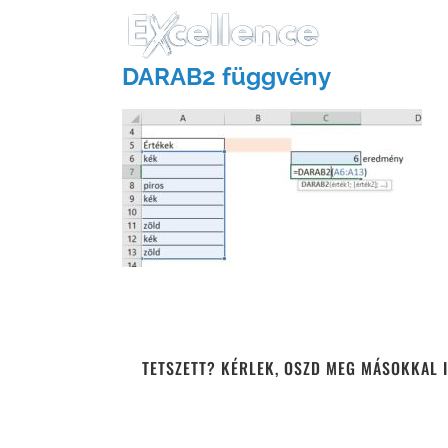
Kihagyás
DARAB2 függvény
TETSZETT? KÉRLEK, OSZD MEG MÁSOKKAL I