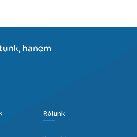
ítunk, hanem
k
Rólunk