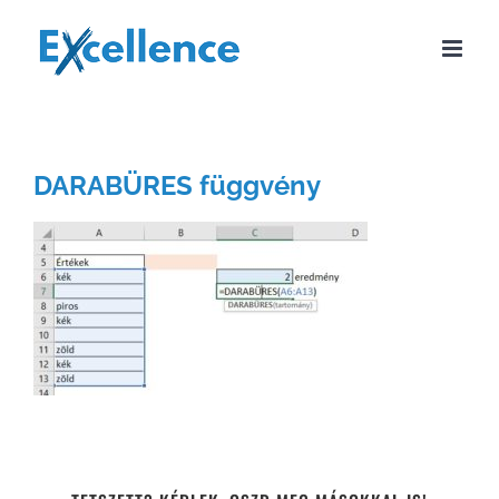
Kihagyás
DARABÜRES függvény