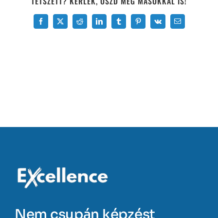
TETSZETT? KÉRLEK, OSZD MEG MÁSOKKAL IS!
Facebook
X
Reddit
LinkedIn
Tumblr
Pinterest
Vk
Email:
Nem csupán képzést