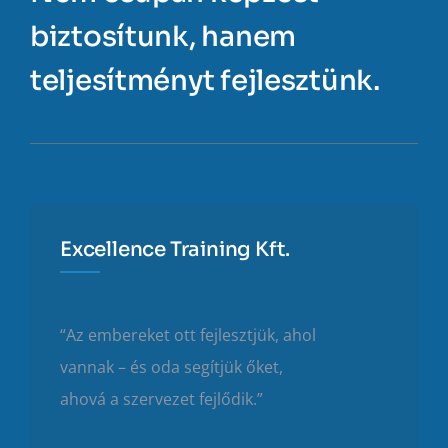
biztosítunk, hanem
teljesítményt fejlesztünk.
Excellence Training Kft.
“Az embereket ott fejlesztjük, ahol
vannak – és oda segítjük őket,
ahová a szervezet fejlődik.”