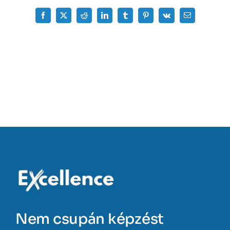
Facebook
X
Reddit
LinkedIn
Tumblr
Pinterest
Vk
Email:
Nem csupán képzést