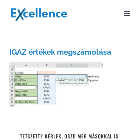
Kihagyás
IGAZ értékek megszámolása
TETSZETT? KÉRLEK, OSZD MEG MÁSOKKAL IS!