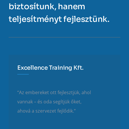
biztosítunk, hanem
teljesítményt fejlesztünk.
Excellence Training Kft.
“Az embereket ott fejlesztjük, ahol
vannak – és oda segítjük őket,
ahová a szervezet fejlődik.”