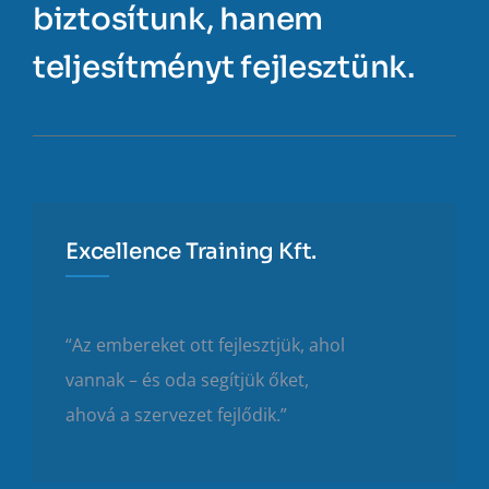
biztosítunk, hanem
teljesítményt fejlesztünk.
Excellence Training Kft.
“Az embereket ott fejlesztjük, ahol
vannak – és oda segítjük őket,
ahová a szervezet fejlődik.”