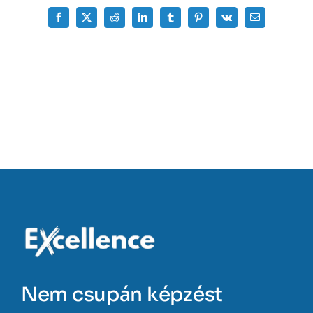
Facebook
X
Reddit
LinkedIn
Tumblr
Pinterest
Vk
Email:
Nem csupán képzést