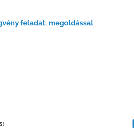
Vállalati képzéseink
ény feladat, megoldással
S!