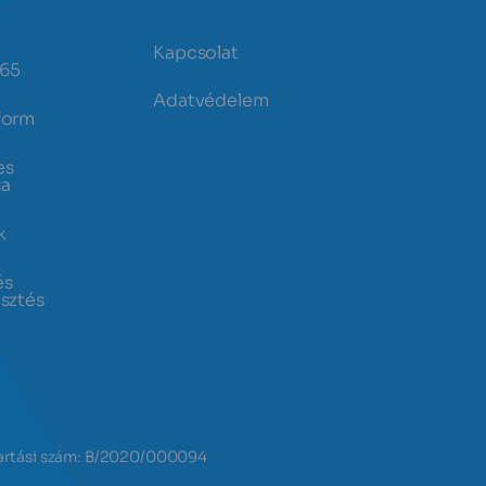
Kapcsolat
365
Adatvédelem
form
es
ia
k
és
esztés
ntartási szám: B/2020/000094