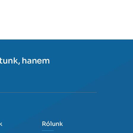
ítunk, hanem
k
Rólunk