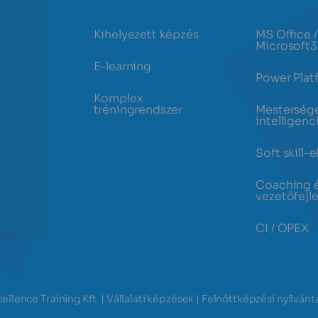
Kihelyezett képzés
MS Office /
Microsoft
E-learning
Power Plat
Komplex
tréningrendszer
Mesterség
intelligenc
Soft skill-e
Coaching 
vezetőfejl
CI / OPEX
ellence Training Kft. | Vállalati képzések | Felnőttképzési nyilvá