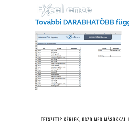
Kihagyás
További DARABHATÖBB függv
TETSZETT? KÉRLEK, OSZD MEG MÁSOKKAL I