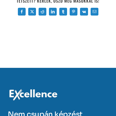
TETSZETT? KÉRLEK, OSZD MEG MÁSOKKAL IS!
Facebook
X
Reddit
LinkedIn
Tumblr
Pinterest
Vk
Email:
Nem csupán képzést