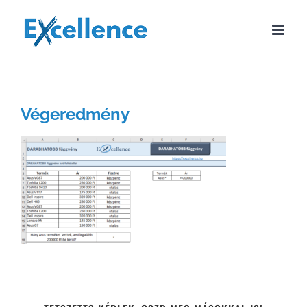
Kihagyás
Végeredmény