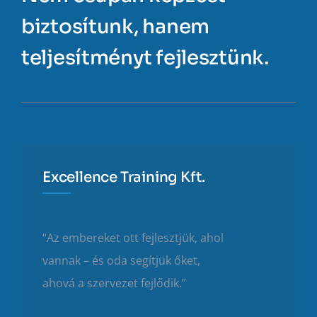
biztosítunk, hanem
teljesítményt fejlesztünk.
Excellence Training Kft.
“Az embereket ott fejlesztjük, ahol
vannak – és oda segítjük őket,
ahová a szervezet fejlődik.”