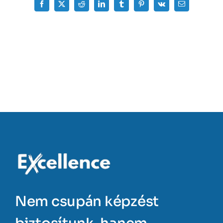
Facebook
X
Reddit
LinkedIn
Tumblr
Pinterest
Vk
Email:
Nem csupán képzést