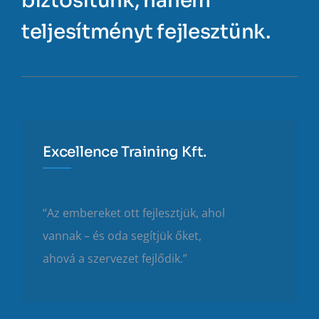
biztosítunk, hanem
teljesítményt fejlesztünk.
Excellence Training Kft.
“Az embereket ott fejlesztjük, ahol
vannak – és oda segítjük őket,
ahová a szervezet fejlődik.”