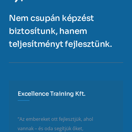
Nem csupán képzést
biztosítunk, hanem
teljesítményt fejlesztünk.
Excellence Training Kft.
“Az embereket ott fejlesztjük, ahol
vannak – és oda segítjük őket,