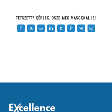
TETSZETT? KÉRLEK, OSZD MEG MÁSOKKAL IS!
Facebook
X
Reddit
LinkedIn
Tumblr
Pinterest
Vk
Email: