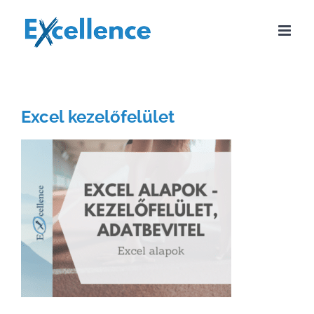
Kihagyás
Excel kezelőfelület