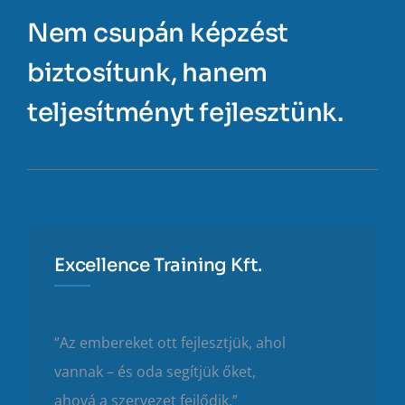
Nem csupán képzést
biztosítunk, hanem
teljesítményt fejlesztünk.
Excellence Training Kft.
“Az embereket ott fejlesztjük, ahol
vannak – és oda segítjük őket,
ahová a szervezet fejlődik.”