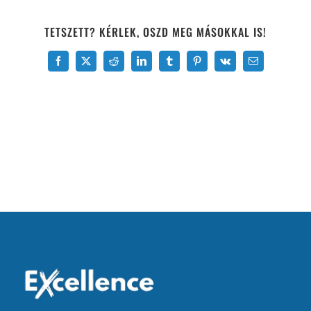
TETSZETT? KÉRLEK, OSZD MEG MÁSOKKAL IS!
Facebook
X
Reddit
LinkedIn
Tumblr
Pinterest
Vk
Email: