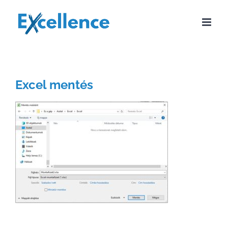
Kihagyás
Excel mentés