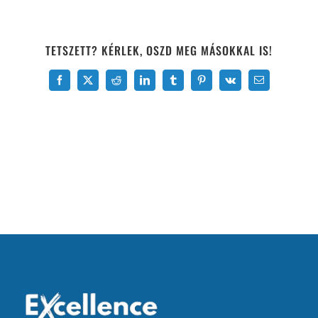
TETSZETT? KÉRLEK, OSZD MEG MÁSOKKAL IS!
Facebook
X
Reddit
LinkedIn
Tumblr
Pinterest
Vk
Email: