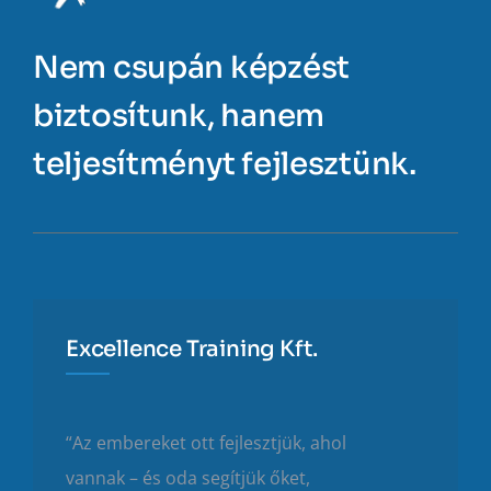
Nem csupán képzést
biztosítunk, hanem
teljesítményt fejlesztünk.
Excellence Training Kft.
“Az embereket ott fejlesztjük, ahol
vannak – és oda segítjük őket,