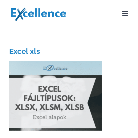
Kihagyás
Excel xls