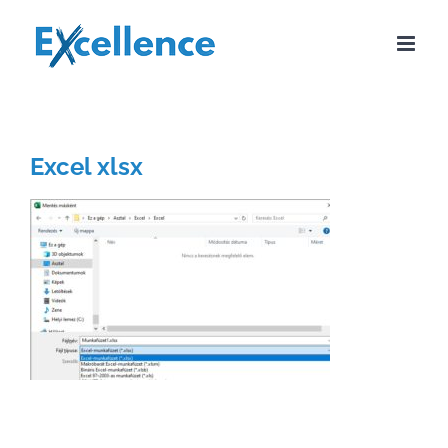
Kihagyás
Excel xlsx