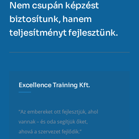
Nem csupán képzést
biztosítunk, hanem
teljesítményt fejlesztünk.
Excellence Training Kft.
“Az embereket ott fejlesztjük, ahol
vannak – és oda segítjük őket,
ahová a szervezet fejlődik.”