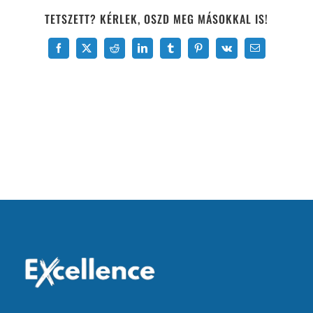
TETSZETT? KÉRLEK, OSZD MEG MÁSOKKAL IS!
Facebook
X
Reddit
LinkedIn
Tumblr
Pinterest
Vk
Email: