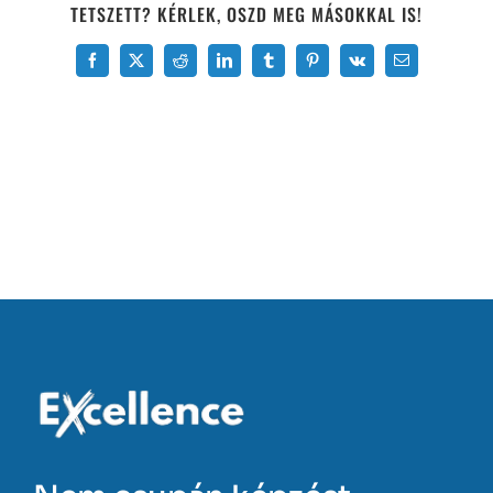
TETSZETT? KÉRLEK, OSZD MEG MÁSOKKAL IS!
Facebook
X
Reddit
LinkedIn
Tumblr
Pinterest
Vk
Email: