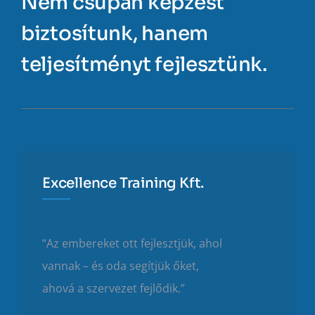
Nem csupán képzést
biztosítunk, hanem
teljesítményt fejlesztünk.
Excellence Training Kft.
“Az embereket ott fejlesztjük, ahol
vannak – és oda segítjük őket,
ahová a szervezet fejlődik.”