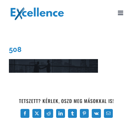
Kihagyás
508
TETSZETT? KÉRLEK, OSZD MEG MÁSOKKAL IS!
Facebook
X
Reddit
LinkedIn
Tumblr
Pinterest
Vk
Email: