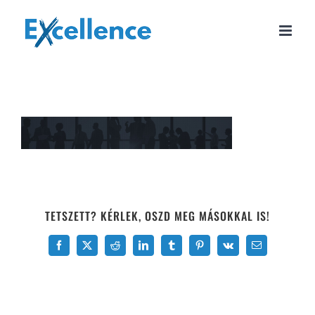
Kihagyás
TETSZETT? KÉRLEK, OSZD MEG MÁSOKKAL IS!
Facebook
X
Reddit
LinkedIn
Tumblr
Pinterest
Vk
Email: