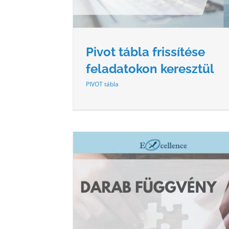
Pivot tábla frissítése
feladatokon keresztül
PIVOT tábla
VÉNY
FKERES FÜGGVÉNY TÖBB FELTÉ
yek
Excel függvények