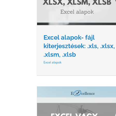
k
Excel alapok
Excel alapok- fájl
kiterjesztések: .xls, .xlsx,
.xlsm, .xlsb
Excel alapok