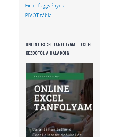
Excel függvények
PIVOT tábla
ONLINE EXCEL TANFOLYAM – EXCEL
KEZDŐTŐL A HALADÓIG