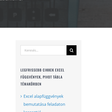
Keresés...
LEGFRISSEBB CIKKEK EXCEL
FÜGGVÉNYEK, PIVOT TÁBLA
TÉMAKÖRBEN
Excel alapfüggvények
bemutatása feladaton