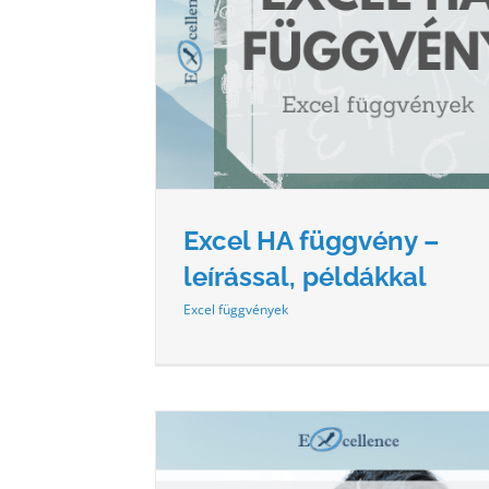
 LEÍRÁSSAL,
EXCEL SZUM FÜGGVÉNY – LEÍR
L
PÉLDÁKKAL
yek
Excel függvények
Excel HA függvény –
leírással, példákkal
Excel függvények