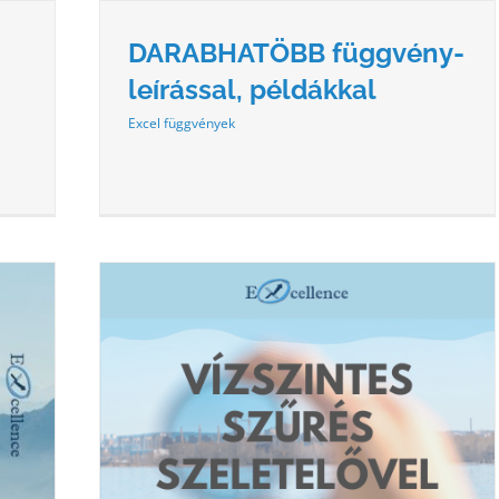
DARABHATÖBB függvény-
leírással, példákkal
Excel függvények
LŐVEL