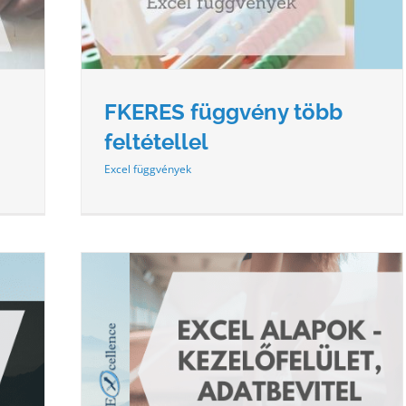
FKERES függvény több
feltétellel
Excel függvények
LET,