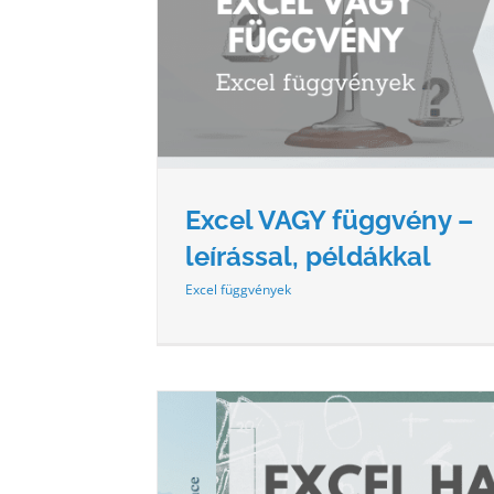
– LEÍRÁSSAL,
EXCEL ÉS FÜGGVÉNY – LEÍRÁ
L
PÉLDÁKKAL
yek
Excel függvények
Excel VAGY függvény –
leírással, példákkal
Excel függvények