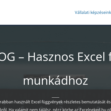
Vállalati képzésein
G – Hasznos Excel 
munkádhoz
krabban használt Excel függvények részletes bemutatását és
áról. Ha valamit nem találsz, nézz körbe az
Excelneked.hu
ol