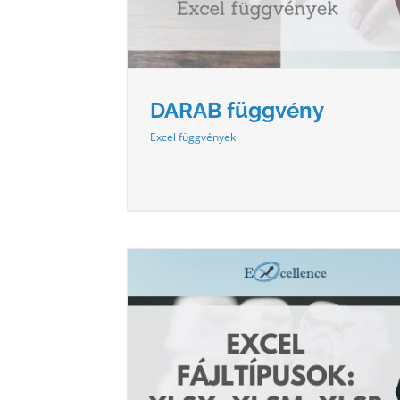
DARAB függvény
Excel függvények
TERJESZTÉSEK:
EXCEL ALAPOK – KEZELŐFELÜ
M, .XLSB
ADATBEVITEL