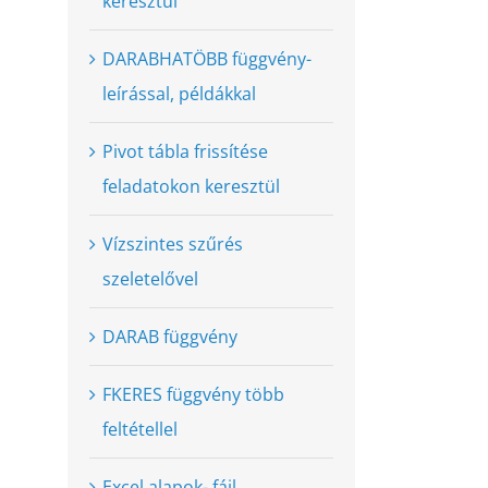
keresztül
DARABHATÖBB függvény-
leírással, példákkal
Pivot tábla frissítése
feladatokon keresztül
Vízszintes szűrés
szeletelővel
DARAB függvény
FKERES függvény több
feltétellel
Excel alapok- fájl