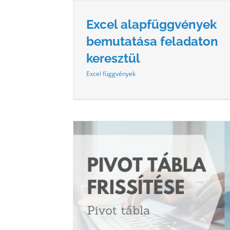
Excel alapfüggvények
bemutatása feladaton
keresztül
Excel függvények
E FELADATOKON
VÍZSZINTES SZŰRÉS SZELETE
L
PIVOT tábla