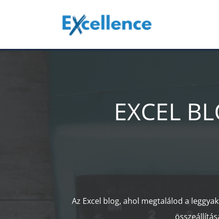
Kihagyás
EXCEL BLO
Az Excel blog, ahol megtalálod a leggya
összeállítás