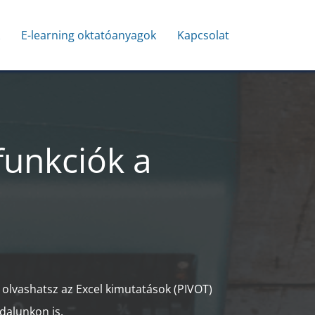
k
E-learning oktatóanyagok
Kapcsolat
funkciók a
 olvashatsz az Excel kimutatások (PIVOT)
dalunkon is.